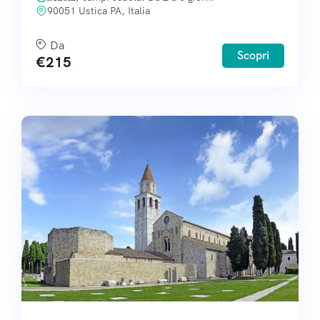
90051 Ustica PA, Italia
Da
Scopri
€
215