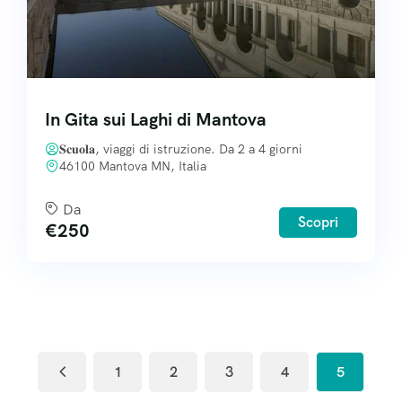
In Gita sui Laghi di Mantova
𝐒𝐜𝐮𝐨𝐥𝐚, viaggi di istruzione. Da 2 a 4 giorni
46100 Mantova MN, Italia
Da
Scopri
€
250
1
2
3
4
5