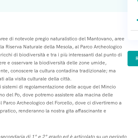
scuola secondaria 1° grado
scuola secondaria 1° grado
scuola secondaria 1° grado
6-11
6-11
6-11
11-14
11-14
11-14
14-17
14-17
14-17
scuola secondaria 2° grado
scuola secondaria 2° grado
scuola secondaria 2° grado
Altro
Altro
Altro
 aree di notevole pregio naturalistico del Mantovano, aree
Docente
Docente
Docente
Altro
Altro
Altro
la Riserva Naturale della Mesola, al Parco Archeologico
ricchi di biodiversità e tra i più interessanti dal punto di
 FAQ
 FAQ
 FAQ
iuntive
iuntive
iuntive
R
re e osservare la biodiversità delle zone umide,
bbi? Esponili di seguito
bbi? Esponili di seguito
bbi? Esponili di seguito
vente, conoscere la cultura contadina tradizionale; ma
 alla visita culturale della città.
i sistemi di regolamentazione delle acque del Mincio
ino del Po, dove potremo assistere alla macina delle
 al Parco Archeologico del Forcello, dove ci divertiremo a
 pratico, renderanno la nostra gita affascinante e
 secondaria di 1° e 2° grado ed è articolato su un periodo