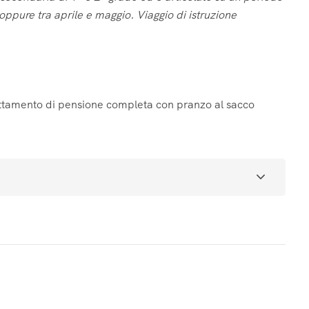
 oppure tra aprile e maggio. Viaggio di istruzione
tter
tter
tter
ivacy
ivacy
ivacy
Trattamento di pensione completa con pranzo al sacco
to dei dati
to dei dati
to dei dati
ivacy
ivacy
ivacy
mento dei dati
mento dei dati
mento dei dati
ventura
ventura
ventura