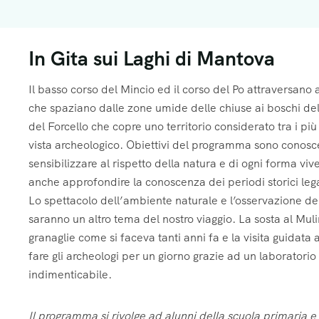
I miei figli sono nella
I miei figli sono nella
I miei figli sono nella
Tipo di istituto
Tipo di istituto
Tipo di istituto
*
*
*
fascia d'eta
fascia d'eta
fascia d'eta
In Gita sui Laghi di Mantova
Pagamento tramite
Pagamento tramite
Pagamento tramite
Il basso corso del Mincio ed il corso del Po attraversano
Ruolo
Ruolo
Ruolo
*
*
*
che spaziano dalle zone umide delle chiuse ai boschi del
del Forcello che copre uno territorio considerato tra i più 
Consulta le nostre
Consulta le nostre
Consulta le nostre
Informazioni agg
Informazioni agg
Informazioni agg
vista archeologico. Obiettivi del programma sono conosce
Hai ancora dei du
Hai ancora dei du
Hai ancora dei du
sensibilizzare al rispetto della natura e di ogni forma vi
anche approfondire la conoscenza dei periodi storici legati
Lo spettacolo dell’ambiente naturale e l’osservazione de
saranno un altro tema del nostro viaggio. La sosta al Mul
granaglie come si faceva tanti anni fa e la visita guidata
Note
Note
Note
fare gli archeologi per un giorno grazie ad un laboratorio
indimenticabile.
Note
Note
Note
Il programma si rivolge ad alunni della scuola primaria e