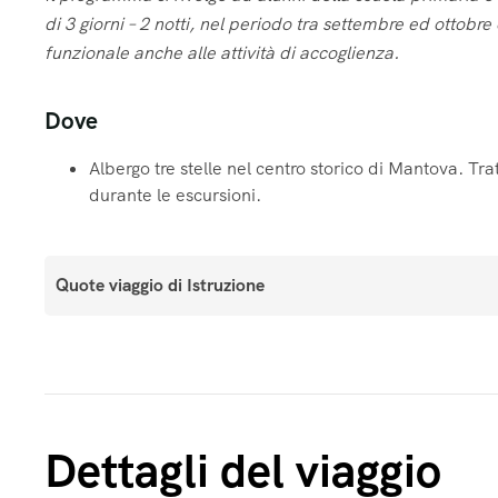
di 3 giorni – 2 notti, nel periodo tra settembre ed ottobre
funzionale anche alle attività di accoglienza.
Privacy
Privacy
Privacy
Dove
Privacy e Newsle
Privacy e Newsle
Privacy e Newsle
Informativa sulla pr
Informativa sulla pr
Informativa sulla pr
Albergo tre stelle nel centro storico di Mantova. 
Acconsento al trattamen
Acconsento al trattamen
Acconsento al trattamen
Informativa sulla pr
Informativa sulla pr
Informativa sulla pr
durante le escursioni.
Acconsento al tratta
Acconsento al tratta
Acconsento al tratta
Quote viaggio di Istruzione
Newsletter Campi Av
Newsletter Campi Av
Newsletter Campi Av
Dettagli del viaggio