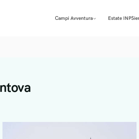
Campi Avventura
Estate INPSi
antova