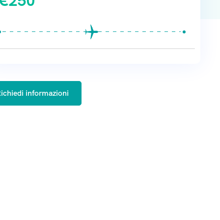
€
250
ichiedi informazioni