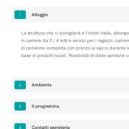
Alloggio
1
La struttura che ci accoglierà è l’Hotel Italia, alber
in camere da 3 / 4 letti e servizi per i ragazzi, came
di pensione completa con pranzo al sacco durante le e
base di prodotti locali. Possibilità di diete sanitarie o
Ambiente
2
Il programma
3
Contatti segreteria
4