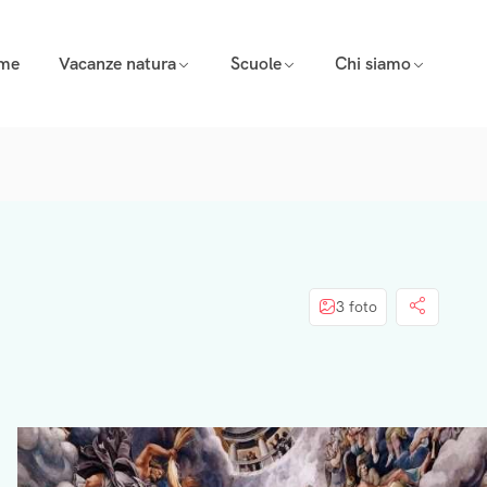
eme
Vacanze natura
Scuole
Chi siamo
3 foto