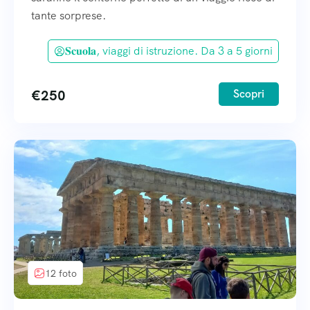
tante sorprese.
𝐒𝐜𝐮𝐨𝐥𝐚, viaggi di istruzione. Da 3 a 5 giorni
€
250
Scopri
12 foto