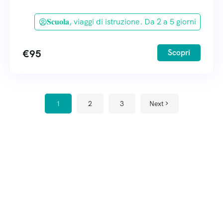
𝐒𝐜𝐮𝐨𝐥𝐚, viaggi di istruzione. Da 2 a 5 giorni
€
95
Scopri
1
2
3
Next