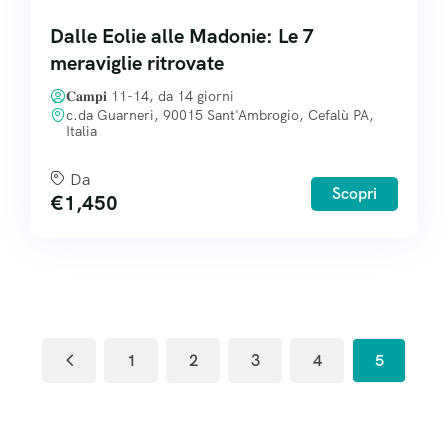
Dalle Eolie alle Madonie: Le 7
meraviglie ritrovate
𝐂𝐚𝐦𝐩𝐢 11-14, da 14 giorni
c.da Guarneri, 90015 Sant'Ambrogio, Cefalù PA,
Italia
Da
Scopri
€
1,450
1
2
3
4
5