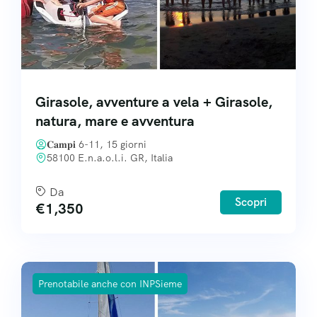
Girasole, avventure a vela + Girasole,
natura, mare e avventura
𝐂𝐚𝐦𝐩𝐢 6-11, 15 giorni
58100 E.n.a.o.l.i. GR, Italia
Da
Scopri
€
1,350
Prenotabile anche con INPSieme