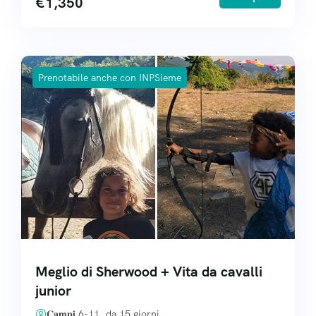
€
1,350
Prenotabile anche con INPSieme
Meglio di Sherwood + Vita da cavalli
junior
𝐂𝐚𝐦𝐩𝐢 6-11, da 15 giorni