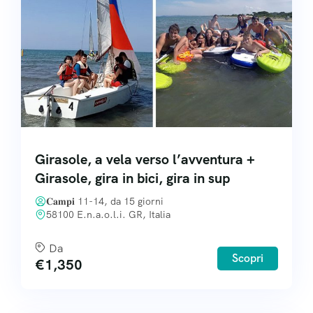
Girasole, a vela verso l’avventura +
Girasole, gira in bici, gira in sup
𝐂𝐚𝐦𝐩𝐢 11-14, da 15 giorni
58100 E.n.a.o.l.i. GR, Italia
Da
Scopri
€
1,350