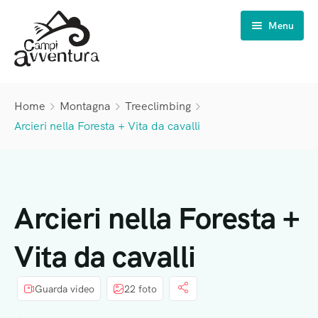
Menu
Campi Avventura
Home
Montagna
Treeclimbing
Estate INPSieme
6-11 anni
Arcieri nella Foresta + Vita da cavalli
Vacanze natura
11-14 anni
Scuole
14-17 anni
Famiglie
Arcieri nella Foresta +
Chi siamo
Campi scuola
Vita da cavalli
Viaggi di Istruzione
Gli organizzatori
Visite giornaliere
La nostra storia
Guarda video
22 foto
Weekend di classe
Il nostro percorso di qualità