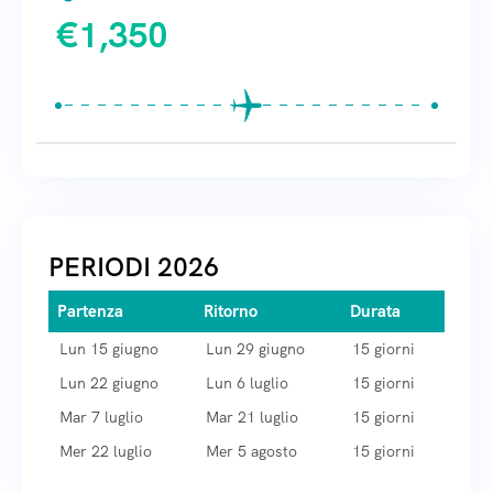
€
1,350
Pagamento
Pagamento
Pagamento
Informazioni aggiuntive
Informazioni aggiuntive
Informazioni aggiuntive
tramite
tramite
tramite
Consulta le nostre FAQ
Consulta le nostre FAQ
Consulta le nostre FAQ
Hai ancora dei dubbi? Esponili
Hai ancora dei dubbi? Esponili
Hai ancora dei dubbi? Esponili
di seguito
di seguito
di seguito
Note
Note
Note
PERIODI 2026
Partenza
Ritorno
Durata
Lun 15 giugno
Lun 29 giugno
15 giorni
Lun 22 giugno
Lun 6 luglio
15 giorni
Note
Note
Note
Privacy
Privacy
Privacy
Mar 7 luglio
Mar 21 luglio
15 giorni
Mer 22 luglio
Mer 5 agosto
15 giorni
Informativa sulla privacy
Informativa sulla privacy
Informativa sulla privacy