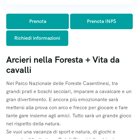
Acconsento al trattamento dei dati
Acconsento al trattamento dei dati
Acconsento al trattamento dei dati
Prenota
Prenota INPS
Privacy e Newsletter
Privacy e Newsletter
Privacy e Newsletter
Richiedi informazioni
Informativa sulla privacy
Informativa sulla privacy
Informativa sulla privacy
Acconsento al trattamento dei dati
Acconsento al trattamento dei dati
Acconsento al trattamento dei dati
Arcieri nella Foresta + Vita da
cavalli
Newsletter Campi Avventura
Newsletter Campi Avventura
Newsletter Campi Avventura
Nel Parco Nazionale delle Foreste Casentinesi, tra
grandi prati e boschi secolari, imparare a cavalcare e un
gran divertimento. E ancora più emozionante sarà
mettersi alla prova con arco e frecce per giocare e fare
tante gare insieme agli amici. Tutto sarà un grande gioco
nel rispetto della natura.
Se vuoi una vacanza di sport e natura, di giochi e