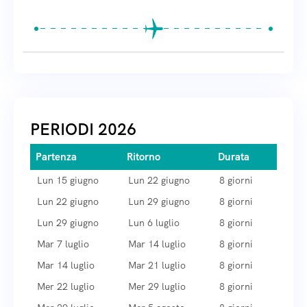
Pagamento
Pagamento
Pagamento
Informazioni aggiuntive
Informazioni aggiuntive
Informazioni aggiuntive
tramite
tramite
tramite
Consulta le nostre FAQ
Consulta le nostre FAQ
Consulta le nostre FAQ
Hai ancora dei dubbi? Esponili
Hai ancora dei dubbi? Esponili
Hai ancora dei dubbi? Esponili
PERIODI 2026
di seguito
di seguito
di seguito
Note
Note
Note
Partenza
Ritorno
Durata
Lun 15 giugno
Lun 22 giugno
8 giorni
Lun 22 giugno
Lun 29 giugno
8 giorni
Lun 29 giugno
Lun 6 luglio
8 giorni
Note
Note
Note
Mar 7 luglio
Mar 14 luglio
8 giorni
Privacy
Privacy
Privacy
Mar 14 luglio
Mar 21 luglio
8 giorni
Mer 22 luglio
Mer 29 luglio
8 giorni
Informativa sulla privacy
Informativa sulla privacy
Informativa sulla privacy