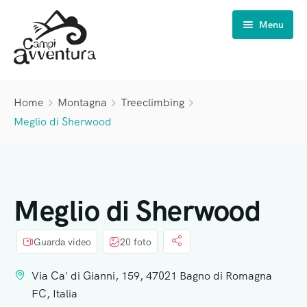
Menu
Campi Avventura
Home
Montagna
Treeclimbing
Estate INPSieme
6-11 anni
Meglio di Sherwood
Vacanze natura
11-14 anni
Scuole
14-17 anni
Famiglie
Meglio di Sherwood
Chi siamo
Campi scuola
Viaggi di Istruzione
Gli organizzatori
Guarda video
20 foto
Visite giornaliere
La nostra storia
Via Ca' di Gianni, 159, 47021 Bagno di Romagna
FC, Italia
Weekend di classe
Il nostro percorso di qualità