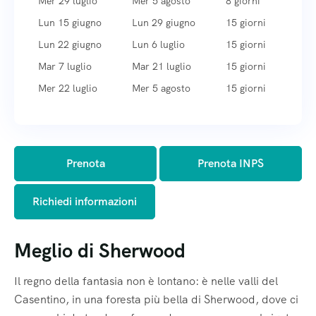
Mer 29 luglio
Mer 5 agosto
8 giorni
Acconsento al trattamento dei dati
Acconsento al trattamento dei dati
Acconsento al trattamento dei dati
Lun 15 giugno
Lun 29 giugno
15 giorni
Lun 22 giugno
Lun 6 luglio
15 giorni
Privacy e Newsletter
Privacy e Newsletter
Privacy e Newsletter
Mar 7 luglio
Mar 21 luglio
15 giorni
Informativa sulla privacy
Informativa sulla privacy
Informativa sulla privacy
Mer 22 luglio
Mer 5 agosto
15 giorni
Acconsento al trattamento dei dati
Acconsento al trattamento dei dati
Acconsento al trattamento dei dati
Newsletter Campi Avventura
Newsletter Campi Avventura
Newsletter Campi Avventura
Prenota
Prenota INPS
Richiedi informazioni
Meglio di Sherwood
Il regno della fantasia non è lontano: è nelle valli del
Casentino, in una foresta più bella di Sherwood, dove ci