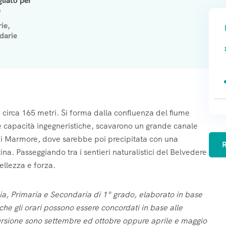
liato per
scuola secondaria 1° grado
scuola secondaria 1° grado
scuola secondaria 1° grado
e
6-11
6-11
6-11
11-14
11-14
11-14
14-17
14-17
14-17
scuola secondaria 2° grado
scuola secondaria 2° grado
scuola secondaria 2° grado
ie,
darie
Altro
Altro
Altro
Docente
Docente
Docente
Altro
Altro
Altro
 FAQ
 FAQ
 FAQ
iuntive
iuntive
iuntive
circa 165 metri. Si forma dalla confluenza del fiume
bbi? Esponili di seguito
bbi? Esponili di seguito
bbi? Esponili di seguito
te capacità ingegneristiche, scavarono un grande canale
e di Marmore, dove sarebbe poi precipitata con una
R
ina. Passeggiando tra i sentieri naturalistici del Belvedere
ellezza e forza.
zia, Primaria e Secondaria di 1° grado, elaborato in base
nche gli orari possono essere concordati in base alle
scursione sono settembre ed ottobre oppure aprile e maggio