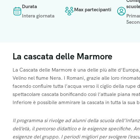
Consig
I miei figli sono nella
I miei figli sono nella
I miei figli sono nella
Tipo di istituto
Tipo di istituto
Tipo di istituto
*
*
*
Durata
scuol
Max partecipanti
fascia d'eta
fascia d'eta
fascia d'eta
Intera giornata
Primar
Secon
Pagamento tramite
Pagamento tramite
Pagamento tramite
Ruolo
Ruolo
Ruolo
*
*
*
La cascata delle Marmore
Consulta le nostre
Consulta le nostre
Consulta le nostre
Informazioni agg
Informazioni agg
Informazioni agg
La Cascata delle Marmore è una delle più alte d’Europa, 
Hai ancora dei du
Hai ancora dei du
Hai ancora dei du
Velino nel fiume Nera. I Romani, grazie alle loro rinoma
facendo confluire tutta l’acqua verso il ciglio della rup
spettacolare cascata bonificando così l’attuale piana reat
Inferiore è possibile ammirare la cascata in tutta la sua b
Note
Note
Note
Il programma si rivolge ad alunni della scuola dell’Infan
Note
Note
Note
dell’età, il percorso didattico e le esigenze specifiche. A
esigenze del gruppo. I periodi migliori per svolgere l’e