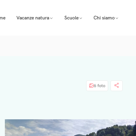
eme
Vacanze natura
Scuole
Chi siamo
6 foto