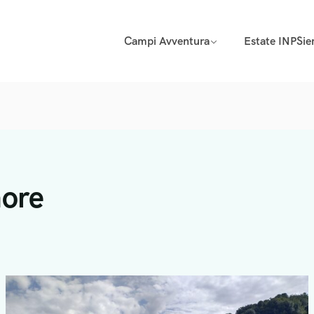
Campi Avventura
Estate INPSi
more