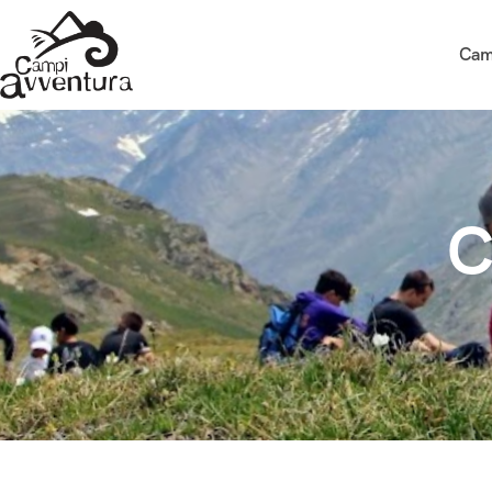
Cam
C