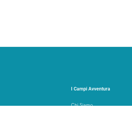
I Campi Avventura
Chi Siamo
e all’estero.
Storia
Qualità