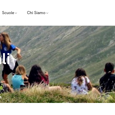
Scuole
Chi Siamo
li