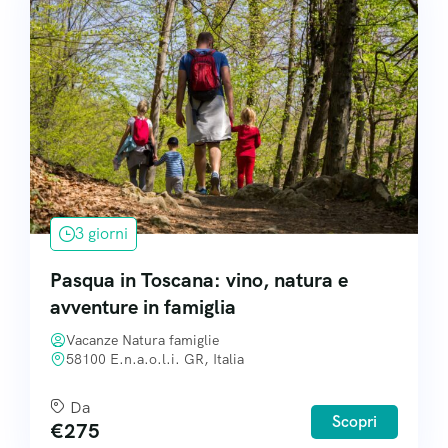
3 giorni
Pasqua in Toscana: vino, natura e
avventure in famiglia
Vacanze Natura famiglie
58100 E.n.a.o.l.i. GR, Italia
Da
Scopri
€
275