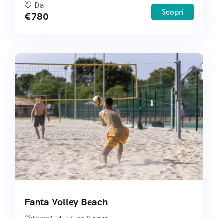
Da
Scopri
€
780
Fanta Volley Beach
𝐂𝐚𝐦𝐩𝐢 14-17, da 8 giorni