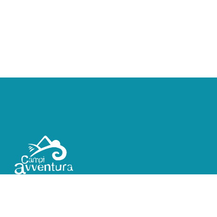
Campi estivi, viaggi e campi scuola, vacanze in natura
in It