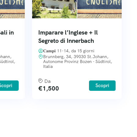
ali in
Imparare l’Inglese + Il
Segreto di Innerbach
𝐂𝐚𝐦𝐩𝐢 11-14, da 15 giorni
ohann,
Brunnberg, 34, 39030 St.Johann,
üdtirol,
Autonome Provinz Bozen - Südtirol,
Italia
Da
Scopri
Scopri
€
1,500