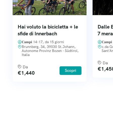
Hai voluto la bicicletta + le
Dalle 
sfide di Innerbach
7 merav
𝐂𝐚𝐦𝐩𝐢 14-17, da 15 giorni
𝐂𝐚𝐦𝐩
Brunnberg, 34, 39030 St.Johann,
c.da G
Autonome Provinz Bozen - Südtirol,
Sant'Am
Italia
Da
Da
€
1,45
Scopri
€
1,440