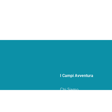
I Campi Avventura
Chi Siamo
alia e all’estero.
Storia
Qualità