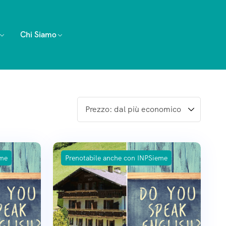
Chi Siamo
eme
Prenotabile anche con INPSieme