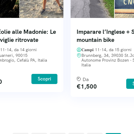
Eolie alle Madonie: Le
Imparare l’Inglese + S
iglie ritrovate
mountain bike
𝐢 11-14, da 14 giorni
𝐂𝐚𝐦𝐩𝐢 11-14, da 15 giorni
uarneri, 90015
Brunnberg, 34, 39030 St.J
brogio, Cefalù PA, Italia
Autonome Provinz Bozen - S
Italia
Scopri
Da
0
€
1,500