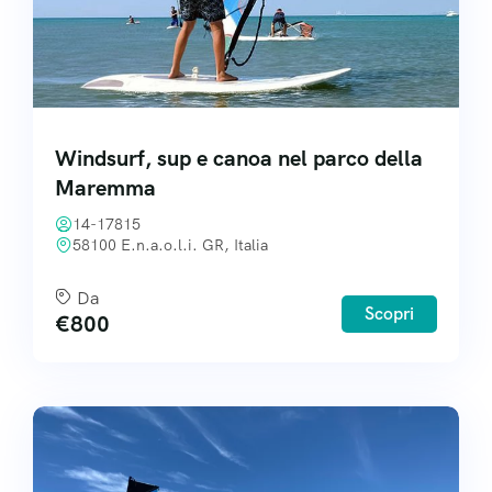
Windsurf, sup e canoa nel parco della
Maremma
14-17815
58100 E.n.a.o.l.i. GR, Italia
Da
Scopri
€
800