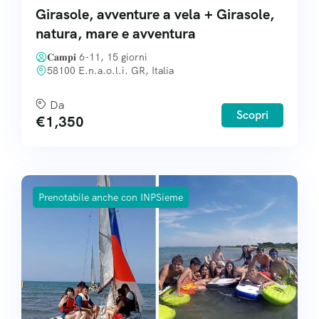
Girasole, avventure a vela + Girasole,
natura, mare e avventura
𝐂𝐚𝐦𝐩𝐢 6-11, 15 giorni
58100 E.n.a.o.l.i. GR, Italia
Da
Scopri
€
1,350
Prenotabile anche con INPSieme