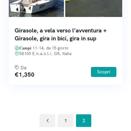
Girasole, a vela verso l’avventura +
Girasole, gira in bici, gira in sup
𝐂𝐚𝐦𝐩𝐢 11-14, da 15 giorni
58100 E.n.a.o.l.i. GR, Italia
Da
Scopri
€
1,350
1
2