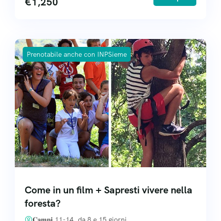
€
1,250
Prenotabile anche con INPSieme
Come in un film + Sapresti vivere nella
foresta?
𝐂𝐚𝐦𝐩𝐢 11-14, da 8 e 15 giorni