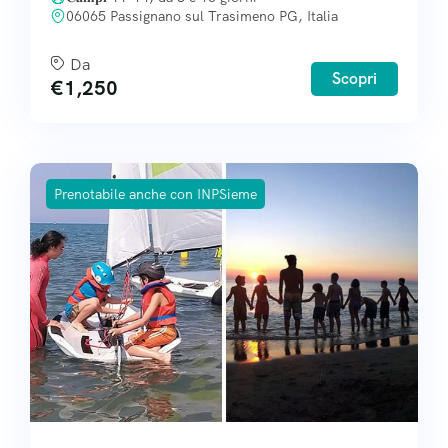
06065 Passignano sul Trasimeno PG, Italia
Da
Scopri
€
1,250
Prenotabile anche con INPSieme