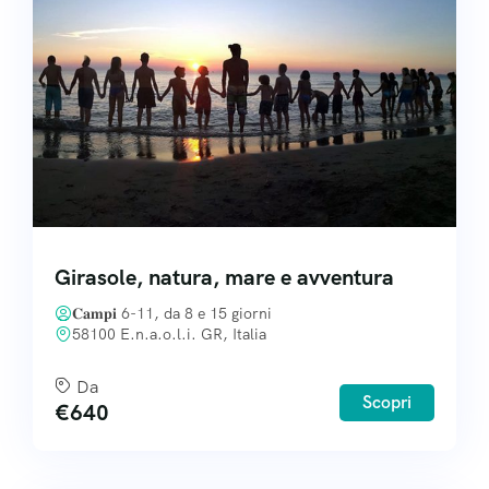
Girasole, natura, mare e avventura
𝐂𝐚𝐦𝐩𝐢 6-11, da 8 e 15 giorni
58100 E.n.a.o.l.i. GR, Italia
Da
Scopri
€
640