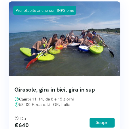
Prenotabile anche con INPSieme
Girasole, gira in bici, gira in sup
𝐂𝐚𝐦𝐩𝐢 11-14, da 8 e 15 giorni
58100 E.n.a.o.l.i. GR, Italia
Da
Scopri
€
640