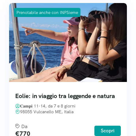
Prenotabile anche con INPSieme
Eolie: in viaggio tra leggende e natura
𝐂𝐚𝐦𝐩𝐢 11-14, da 7 e 8 giorni
98055 Vulcanello ME, Italia
Da
Scopri
€
770