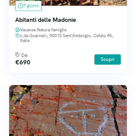
7 giorni
Abitanti delle Madonie
Vacanze Natura famiglie
c.da Guarneri, 90015 Sant'Ambrogio, Cefalù PA,
Italia
Da
Scopri
€
690