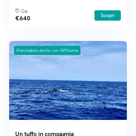
Da
Scopri
€
640
Prenotabile anche con INPSieme
Un tuffo in compagnia