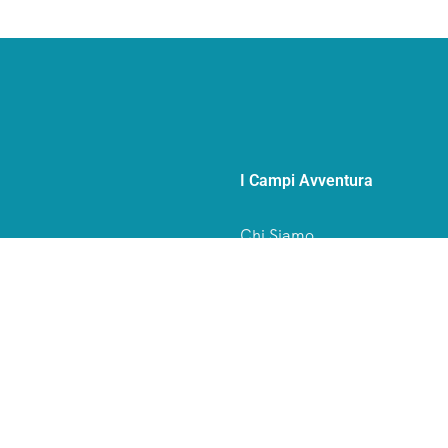
I Campi Avventura
Chi Siamo
alia e all’estero.
Storia
Qualità
Faq
Welfare
Lavora con noi