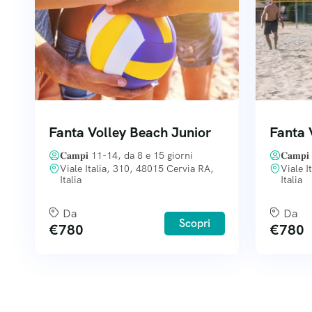
Fanta Volley Beach Junior
Fanta 
𝐂𝐚𝐦𝐩𝐢 11-14, da 8 e 15 giorni
𝐂𝐚𝐦𝐩
Viale Italia, 310, 48015 Cervia RA,
Viale I
Italia
Italia
Da
Da
Scopri
€
780
€
780