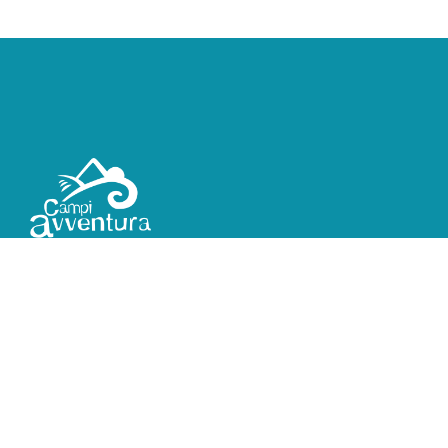
Campi estivi, viaggi e campi scuola, vacanze in natura
in It