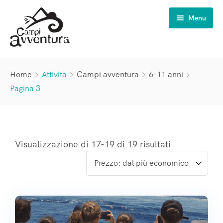
Menu
Campi Avventura
Home
Attività
Campi avventura
6-11 anni
Estate INPSieme
6-11 anni
Pagina 3
Vacanze natura
11-14 anni
Scuole
14-17 anni
Famiglie
Visualizzazione di 17-19 di 19 risultati
Chi siamo
Campi scuola
Viaggi di Istruzione
Gli organizzatori
Visite giornaliere
La nostra storia
Weekend di classe
Il nostro percorso di qualità