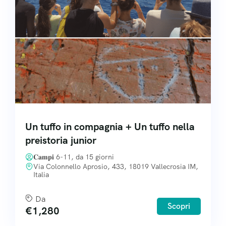
I progetti che sosteniamo
Domande dai genitori
Contatti
Welfare
Agevolazioni
Un tuffo in compagnia + Un tuffo nella
Lavora con noi
preistoria junior
𝐂𝐚𝐦𝐩𝐢 6-11, da 15 giorni
Via Colonnello Aprosio, 433, 18019 Vallecrosia IM,
Italia
Da
Scopri
€
1,280