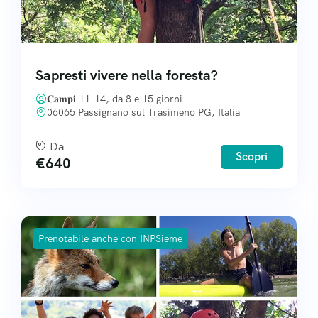
Sapresti vivere nella foresta?
𝐂𝐚𝐦𝐩𝐢 11-14, da 8 e 15 giorni
06065 Passignano sul Trasimeno PG, Italia
Da
Scopri
€
640
Prenotabile anche con INPSieme