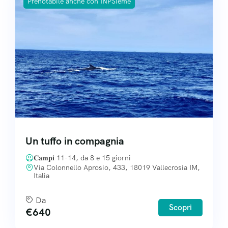
Prenotabile anche con INPSieme
Un tuffo in compagnia
𝐂𝐚𝐦𝐩𝐢 11-14, da 8 e 15 giorni
Via Colonnello Aprosio, 433, 18019 Vallecrosia IM,
Italia
Da
Scopri
€
640