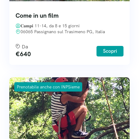
Come in un film
𝐂𝐚𝐦𝐩𝐢 11-14, da 8 e 15 giorni
06065 Passignano sul Trasimeno PG, Italia
Da
Scopri
€
640
Prenotabile anche con INPSieme