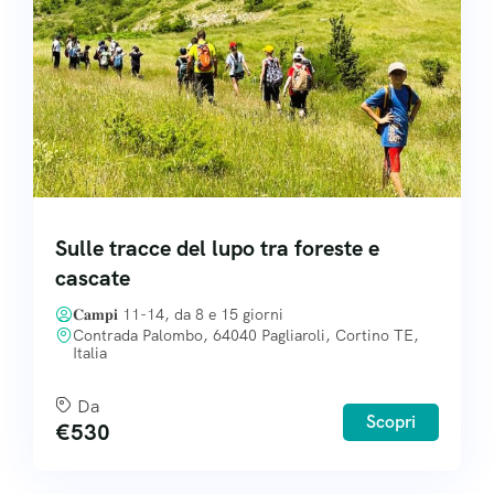
I progetti che sosteniamo
Domande dai genitori
Contatti
Welfare
Sulle tracce del lupo tra foreste e
Agevolazioni
cascate
Lavora con noi
𝐂𝐚𝐦𝐩𝐢 11-14, da 8 e 15 giorni
Contrada Palombo, 64040 Pagliaroli, Cortino TE,
Italia
Da
Scopri
€
530