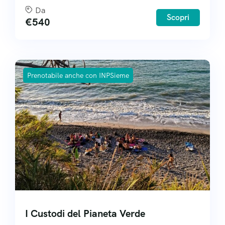
Da
Scopri
€
540
Prenotabile anche con INPSieme
I Custodi del Pianeta Verde