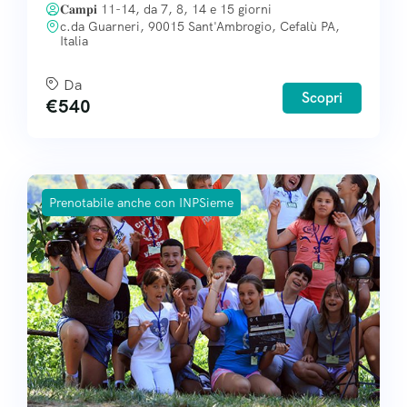
𝐂𝐚𝐦𝐩𝐢 11-14, da 7, 8, 14 e 15 giorni
c.da Guarneri, 90015 Sant'Ambrogio, Cefalù PA,
Italia
Da
Scopri
€
540
Prenotabile anche con INPSieme