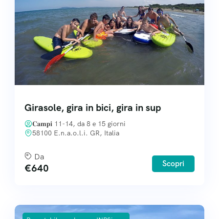
Girasole, gira in bici, gira in sup
𝐂𝐚𝐦𝐩𝐢 11-14, da 8 e 15 giorni
58100 E.n.a.o.l.i. GR, Italia
Da
Scopri
€
640